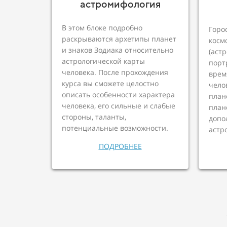
астромифология
В этом блоке подробно
Горо
раскрываются архетипы планет
косм
и знаков Зодиака относительно
(аст
астрологической карты
порт
человека. После прохождения
врем
курса вы сможете целостно
чело
описать особенности характера
план
человека, его сильные и слабые
план
стороны, таланты,
допо
потенциальные возможности.
астр
ПОДРОБНЕЕ