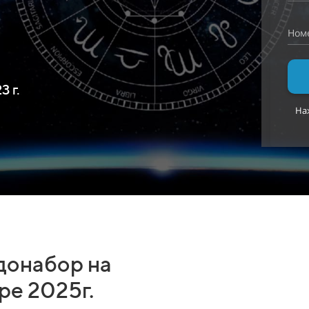
Ном
 г.
Наж
донабор на
ре 2025г.