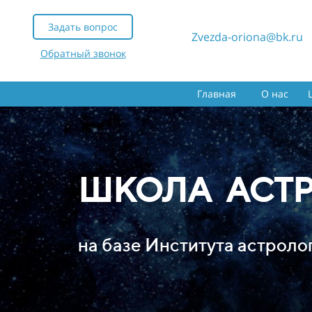
Задать вопрос
Zvezda-oriona@bk.ru
Обратный звонок
Главная
О нас
ШКОЛА АСТ
на базе Института астрол