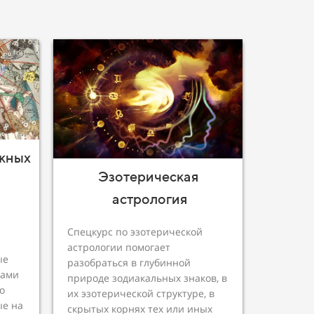
жных
Эзотерическая
астрология
Спецкурс по эзотерической
астрологии помогает
ые
разобраться в глубинной
лами
природе зодиакальных знаков, в
о
их эзотерической структуре, в
ые на
скрытых корнях тех или иных