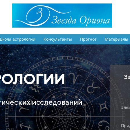
Школа астрологии
Консультанты
Прогноз
Материалы
РОЛОГИИ
З
огических исследований
Элек
При