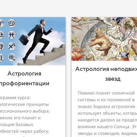
Астрология неподви
Астрология
звезд
профориентации
Помимо планет солнечной
ограмме курса:
системы и их положений в
ологические принципы
знаках Зодиака астрология
ессионального выбора;
использует объекты, котор
жение эго-планет и
находятся далеко за преде
изация базовых
влияния нашего Солнца. Эт
ебностей через работу;
звезды и созвездия, видим