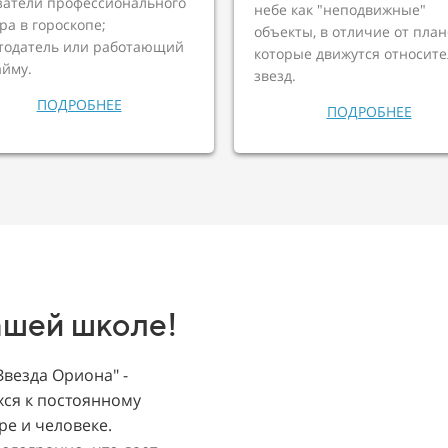
затели профессионального
небе как "неподвижные"
ра в гороскопе;
объекты, в отличие от план
тодатель или работающий
которые движутся относит
айму.
звезд.
ПОДРОБНЕЕ
ПОДРОБНЕЕ
ашей школе!
Звезда Ориона" -
хся к постоянному
е и человеке.