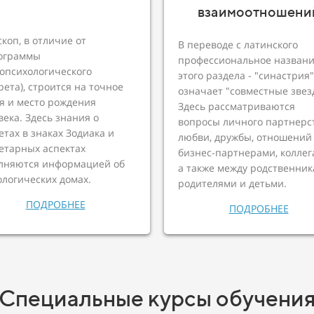
взаимоотношени
скоп, в отличие от
В переводе с латинского
ограммы
профессиональное назван
ропсихологического
этого раздела - "синастрия"
рета), строится на точное
означает "совместные звез
я и место рождения
Здесь рассматриваются
века. Здесь знания о
вопросы личного партнерст
етах в знаках Зодиака и
любви, дружбы, отношений
етарных аспектах
бизнес-партнерами, коллег
лняются информацией об
а также между родственник
ологических домах.
родителями и детьми.
ПОДРОБНЕЕ
ПОДРОБНЕЕ
Специальные курсы обучени